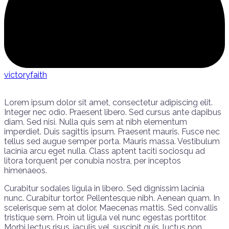
victoryfaith
Lorem ipsum dolor sit amet, consectetur adipiscing elit.
Integer nec odio. Praesent libero. Sed cursus ante dapibus
diam. Sed nisi. Nulla quis sem at nibh elementum
imperdiet. Duis sagittis ipsum. Praesent mauris. Fusce nec
tellus sed augue semper porta. Mauris massa. Vestibulum
lacinia arcu eget nulla. Class aptent taciti sociosqu ad
litora torquent per conubia nostra, per inceptos
himenaeos.
Curabitur sodales ligula in libero. Sed dignissim lacinia
nunc. Curabitur tortor. Pellentesque nibh. Aenean quam. In
scelerisque sem at dolor. Maecenas mattis. Sed convallis
tristique sem. Proin ut ligula vel nunc egestas porttitor.
Morbi lectus risus, iaculis vel, suscipit quis, luctus non,