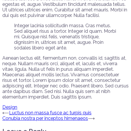
egestas et, augue. Vestibulum tincidunt malesuada tellus.
Ut ultrices ultrices enim. Curabitur sit amet mauris. Morbi in
dui quis est pulvinar ullamcorper. Nulla facilisi.
Integer lacinia sollicitudin massa. Cras metus.
Sed aliquet risus a tortor. Integer id quam. Morbi
mi. Quisque nisl felis, venenatis tristique,
dignissim in, ultrices sit amet, augue. Proin
sodales libero eget ante.
Aenean lectus elit, fermentum non, convallis id, sagittis at,
neque. Nullam mauris orci, aliquet et, iaculis et, viverra
vitae, ligula. Nulla ut felis in purus aliquam imperdiet.
Maecenas aliquet mollis lectus. Vivamus consectetuer
risus et tortor. Lorem ipsum dolor sit amet, consectetur
adipiscing elit. Integer nec odio. Praesent libero. Sed cursus
ante dapibus diam. Sed nisi. Nulla quis sem at nibh
elementum imperdiet. Duis sagittis ipsum.
Design
Post
⟵
Luctus non massa fusce ac turpis quis
Conubia nostra per inceptos himenaeos
⟶
navigation