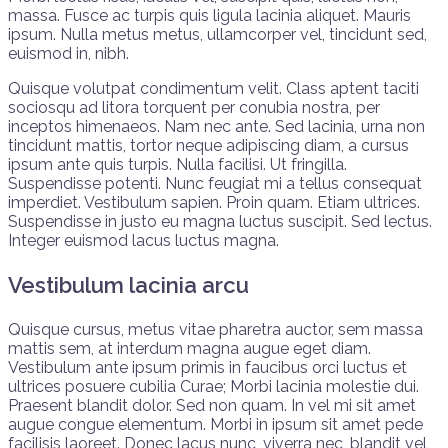
massa. Fusce ac turpis quis ligula lacinia aliquet. Mauris
ipsum. Nulla metus metus, ullamcorper vel, tincidunt sed,
euismod in, nibh.
Quisque volutpat condimentum velit. Class aptent taciti
sociosqu ad litora torquent per conubia nostra, per
inceptos himenaeos. Nam nec ante. Sed lacinia, urna non
tincidunt mattis, tortor neque adipiscing diam, a cursus
ipsum ante quis turpis. Nulla facilisi. Ut fringilla.
Suspendisse potenti. Nunc feugiat mi a tellus consequat
imperdiet. Vestibulum sapien. Proin quam. Etiam ultrices.
Suspendisse in justo eu magna luctus suscipit. Sed lectus.
Integer euismod lacus luctus magna.
Vestibulum lacinia arcu
Quisque cursus, metus vitae pharetra auctor, sem massa
mattis sem, at interdum magna augue eget diam.
Vestibulum ante ipsum primis in faucibus orci luctus et
ultrices posuere cubilia Curae; Morbi lacinia molestie dui.
Praesent blandit dolor. Sed non quam. In vel mi sit amet
augue congue elementum. Morbi in ipsum sit amet pede
facilisis laoreet. Donec lacus nunc, viverra nec, blandit vel,