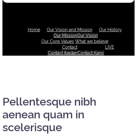
Home
Our Vision and Mission
Our History
Our Mission
Our Vision
Our Core Values
What we believe
Contact
LIVE
Contact Ibadan
Contact Kano
Pellentesque nibh
aenean quam in
scelerisque