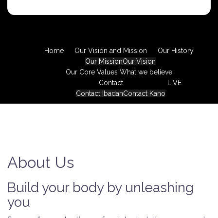
Home
Our Vision and Mission
Our History
Our Mission
Our Vision
Our Core Values
What we believe
Contact
LIVE
Contact Ibadan
Contact Kano
About Us
Build your body by unleashing
you